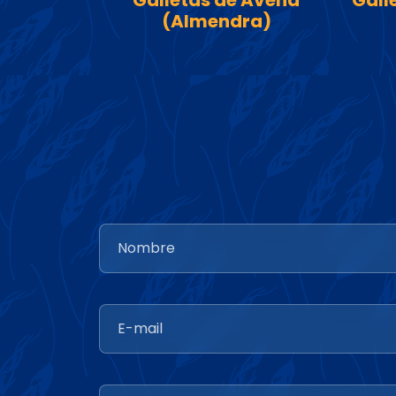
Galletas de Avena
Gall
(Almendra)