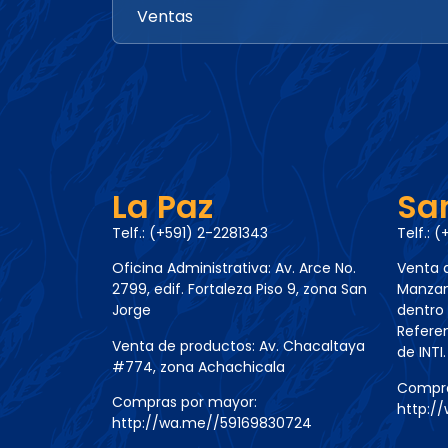
La Paz
Sa
Telf.: (+591) 2-2281343
Telf.: 
Oficina Administrativa: Av. Arce No.
Venta d
2799, edif. Fortaleza Piso 9, zona San
Manzano
Jorge
dentro 
Referen
Venta de productos: Av. Chacaltaya
de INTI.
#774, zona Achachicala
Compra
Compras por mayor:
http:/
http://wa.me//59169830724