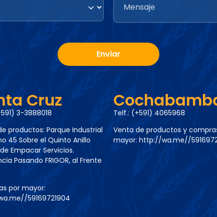
nta Cruz
Cochabamb
(+591) 3-3888018
Telf.: (+591) 4065968
e productos: Parque Industrial
Venta de productos y compra
 45 Sobre el Quinto Anillo
mayor:
http://wa.me//5916972
de Empacar Servicios.
cia Pasando FRIGOR, al Frente
s por mayor:
/wa.me//59169721904