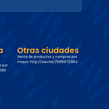
a
Otras ciudades
Venta de productos y compras por
mayor:
http://wa.me//59169721954
s por
1911